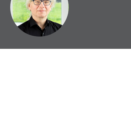
Chef Support und Verkauf Seit
20 Jahren bei Curion Business
Software
sandro.stefania@curion.net